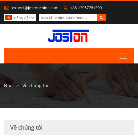

export@jostonchina.com
+86-13957781390


tiếng việt

Togg
Nhà
>
Về chúng tôi
Về chúng tôi