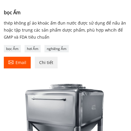
bọc Ấm
thép không gỉ áo khoác ấm đun nước được sử dụng để nấu ăn
hoặc tập trung các sản phẩm dược phẩm, phù hợp whcih để
GMP và FDA tiêu chuẩn
bọc Ấm
hơi Ấm
nghiêng Ấm

Email
Chi tiết