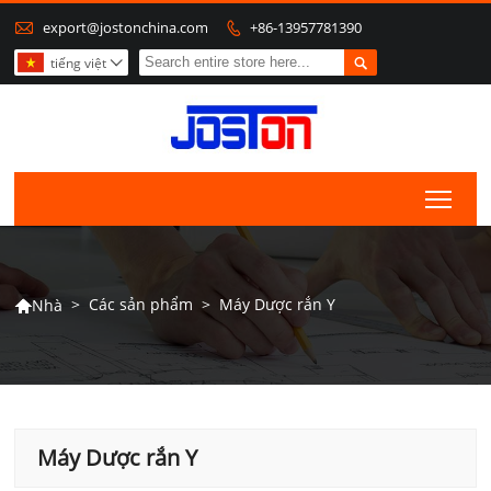

export@jostonchina.com
+86-13957781390


tiếng việt

Togg
>
Các sản phẩm
>
Máy Dược rắn Y
Nhà

Máy Dược rắn Y