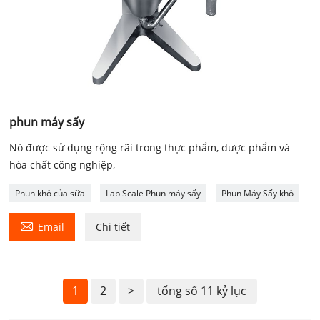
phun máy sấy
Nó được sử dụng rộng rãi trong thực phẩm, dược phẩm và
hóa chất công nghiệp,
Phun khô của sữa
Lab Scale Phun máy sấy
Phun Máy Sấy khô

Email
Chi tiết
1
2
>
tổng số 11 kỷ lục