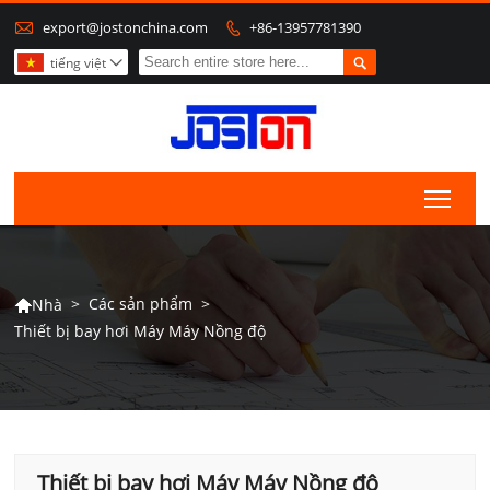

export@jostonchina.com
+86-13957781390


tiếng việt

Togg
>
Các sản phẩm
>
Nhà

Thiết bị bay hơi Máy Máy Nồng độ
Thiết bị bay hơi Máy Máy Nồng độ