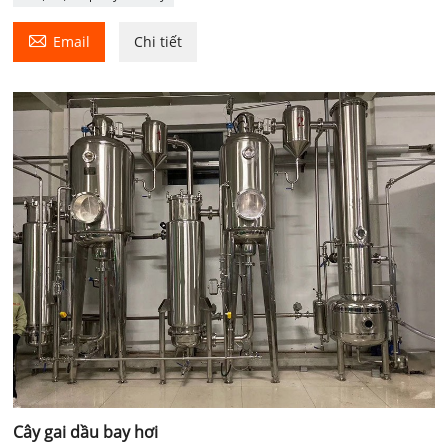

Email
Chi tiết
Cây gai dầu bay hơi