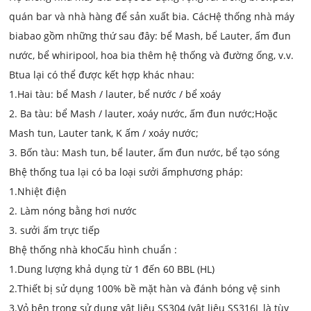
quán bar và nhà hàng để sản xuất bia. Các
Hệ thống nhà máy
bia
bao gồm những thứ sau đây: bể Mash, bể Lauter, ấm đun
nước, bể whiripool, hoa bia thêm hệ thống và đường ống, v.v.
B
tua lại có thể được kết hợp khác nhau:
1.
Hai tàu: bể Mash / lauter, bể nước / bể xoáy
2. Ba tàu: bể Mash / lauter, xoáy nước, ấm đun nước;
Hoặc
Mash tun, Lauter tank, K ấm / xoáy nước;
3. Bốn tàu: Mash tun, bể lauter, ấm đun nước, bể tạo sóng
B
hệ thống tua lại có ba loại sưởi ấm
phương pháp
:
1.
Nhiệt điện
2. Làm nóng bằng hơi nước
3. sưởi ấm trực tiếp
B
hệ thống nhà kho
Cấu hình chuẩn :
1.
Dung lượng khả dụng từ 1 đến 60 BBL (HL)
2.
Thiết bị sử dụng 100% bề mặt hàn và đánh bóng vệ sinh
3.
Vỏ bên trong sử dụng vật liệu SS304 (vật liệu SS316L là tùy