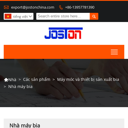

export@jostonchina.com
+86-13957781390


tiếng việt

Togg
>
Các sản phẩm
>
Máy móc và thiết bị sản xuất bia
Nhà

>
Nhà máy bia
Nhà máy bia