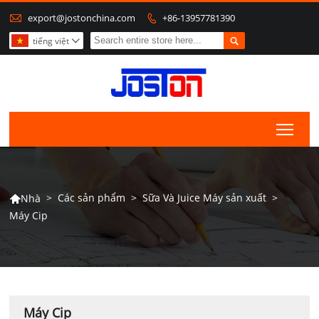

export@jostonchina.com
+86-13957781390


tiếng việt

Togg
>
Các sản phẩm
>
Sữa Và Juice Máy sản xuất
>
Nhà

Máy Cip
Máy Cip